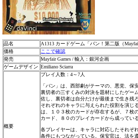
品名
A1313 カードゲーム「バン！第二版（Mayfa
価格
ここで確認
発売
Mayfair Games / 輸入：銀河企画
ゲームデザイン
Emiliano Sciarra
プレイ人数：4～7人
「バン」は、西部劇がテーマの、悪党、保
裏切者の三すくみの対決を題材にしたゲー
佐し、裏切者は自分だけが最後まで生き残
それぞれのキャラに与えられた役割を演じ
は、１０３枚のカードが存在するが、７枚
カード、８０のプレイカードから成ってい
概要
各プレイヤーは、キャラに対応したそれぞ
条件にもつながっている。保安官は、法を