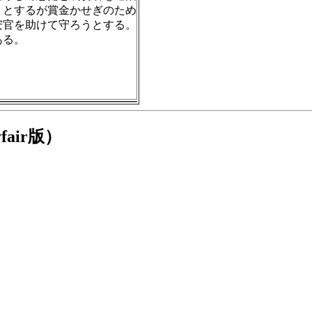
うとするが賞金かせぎのため
安官を助けて守ろうとする。
ある。
air版）