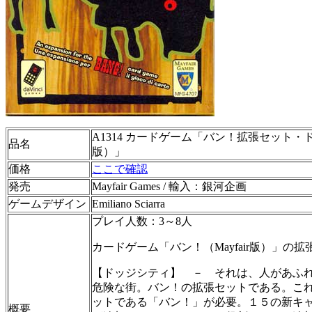
A1314 カードゲーム「バン！拡張セット・ドッ
品名
版）」
価格
ここで確認
発売
Mayfair Games / 輸入：銀河企画
ゲームデザイン
Emiliano Sciarra
プレイ人数：3～8人
カードゲーム「バン！（Mayfair版）」の拡
【ドッジシティ】 － それは、人があふ
危険な街。バン！の拡張セットである。こ
ットである「バン！」が必要。１５の新キ
概要