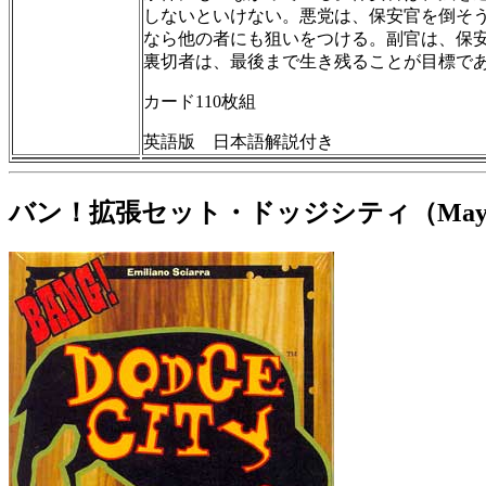
しないといけない。悪党は、保安官を倒そ
なら他の者にも狙いをつける。副官は、保
裏切者は、最後まで生き残ることが目標で
カード110枚組
英語版 日本語解説付き
バン！拡張セット・ドッジシティ（Mayf