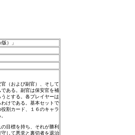
ir版）」
安官（および副官）、そして
ムである。副官は保安官を補
ろうとする。各プレイヤーは
るわけである。基本セットで
の役割カード、１６のキャラ
る。
れの目標を持ち、それが勝利
遵守して悪党と裏切者を退治