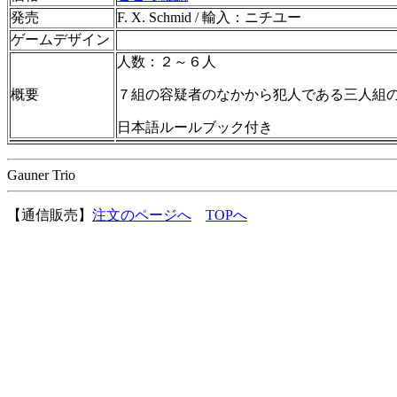
発売
F. X. Schmid / 輸入：ニチユー
ゲームデザイン
人数：２～６人
概要
７組の容疑者のなかから犯人である三人組
日本語ルールブック付き
Gauner Trio
【通信販売】
注文のページへ
TOPへ