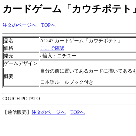
カードゲーム「カウチポテト
注文のページへ
TOPへ
品名
A1247 カードゲーム「カウチポテト」
価格
ここで確認
発売
/ 輸入：ニチユー
ゲームデザイン
自分の前に置いてあるカードに描いてある
概要
日本語ルールブック付き
COUCH POTATO
【通信販売】
注文のページへ
TOPへ