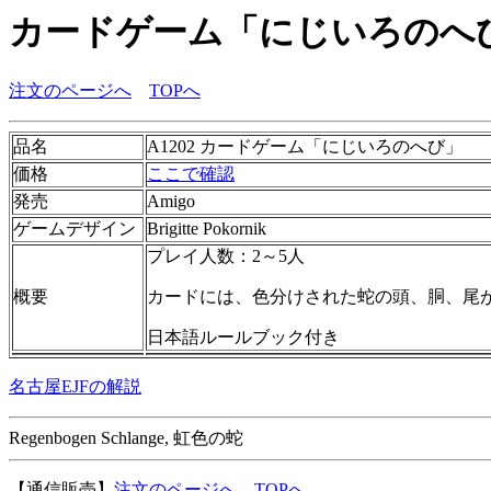
カードゲーム「にじいろのへ
注文のページへ
TOPへ
品名
A1202 カードゲーム「にじいろのへび」
価格
ここで確認
発売
Amigo
ゲームデザイン
Brigitte Pokornik
プレイ人数：2～5人
概要
カードには、色分けされた蛇の頭、胴、尾
日本語ルールブック付き
名古屋EJFの解説
Regenbogen Schlange, 虹色の蛇
【通信販売】
注文のページへ
TOPへ